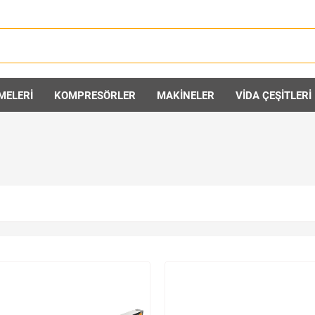
MELERİ
KOMPRESÖRLER
MAKİNELER
VİDA ÇEŞİTLERİ