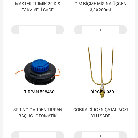
MASTER TIRMIK 20 DİŞ
ÇİM BİÇME MİSİNA ÜÇGEN
TAKVİYELİ SADE
3,3X200mt
TIRPAN 508430
DİRGEN 030
SPRING GARDEN TIRPAN
COBRA DİRGEN ÇATAL AĞZI
BAŞLIĞI OTOMATİK
3'LÜ SADE