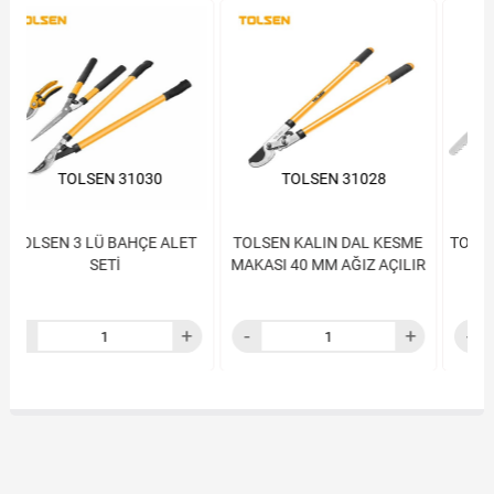
TOLSEN 31028
TOLSEN 31048
T
TOLSEN KALIN DAL KESME
TOLSEN YÜKSEK DAL MAKAS
MAKASI 40 MM AĞIZ AÇILIR
VE BIÇKISI