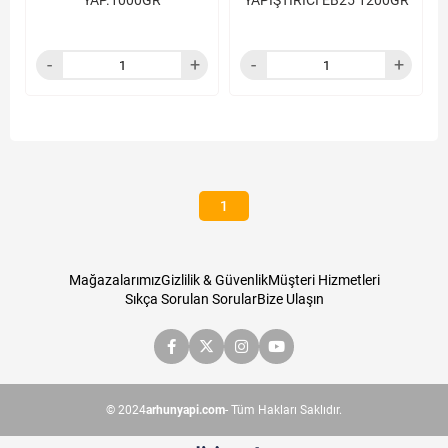
YAP.1000GR
YAPIŞTIRICI EB25 1200GR
1
Mağazalarımız
Gizlilik & Güvenlik
Müşteri Hizmetleri
Sıkça Sorulan Sorular
Bize Ulaşın
© 2024
arhunyapi.com
- Tüm Hakları Saklıdır.