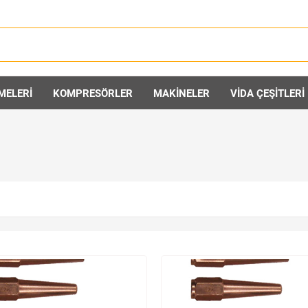
MELERİ
KOMPRESÖRLER
MAKİNELER
VİDA ÇEŞİTLERİ