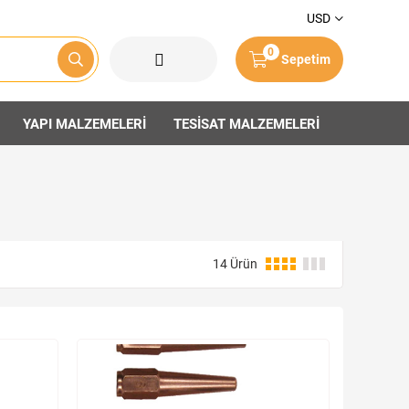
USD
0
Sepetim
YAPI MALZEMELERİ
TESİSAT MALZEMELERİ
14 Ürün