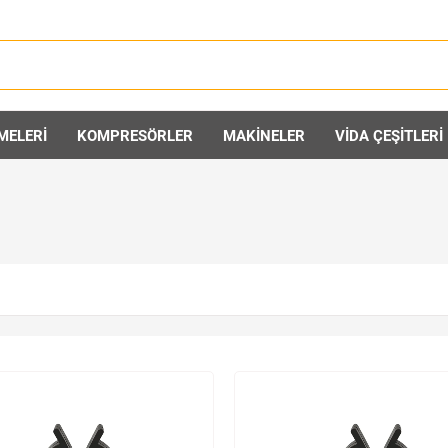
MELERİ
KOMPRESÖRLER
MAKİNELER
VİDA ÇEŞİTLERİ