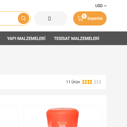
USD
0
Sepetim
YAPI MALZEMELERİ
TESİSAT MALZEMELERİ
11 Ürün