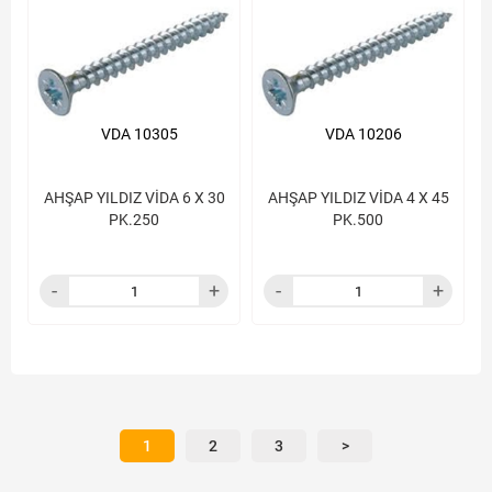
VDA 10305
VDA 10206
AHŞAP YILDIZ VİDA 6 X 30
AHŞAP YILDIZ VİDA 4 X 45
PK.250
PK.500
1
2
3
>