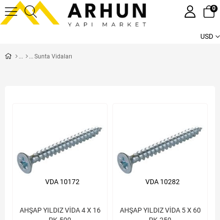
0
USD
Sunta Vidaları
VDA 10172
VDA 10282
AHŞAP YILDIZ VİDA 4 X 16
AHŞAP YILDIZ VİDA 5 X 60