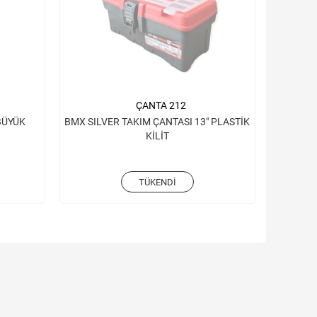
ÇANTA 212
BÜYÜK
BMX SILVER TAKIM ÇANTASI 13" PLASTİK
KİLİT
TÜKENDI