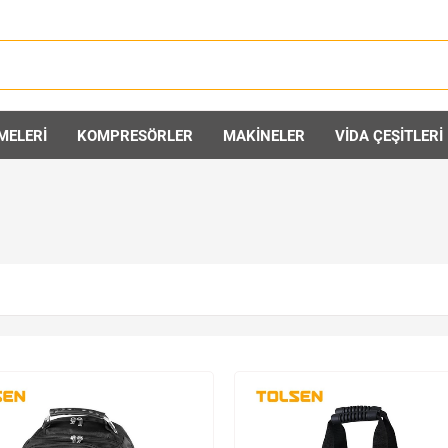
MELERİ
KOMPRESÖRLER
MAKİNELER
VİDA ÇEŞİTLERİ